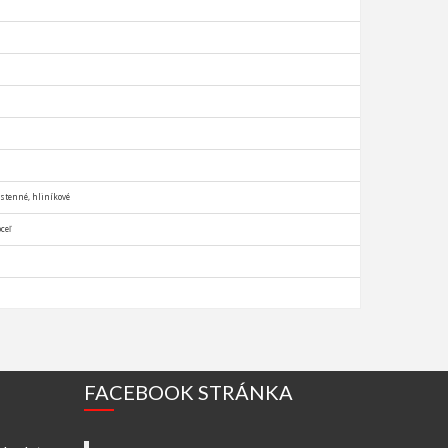
stenné, hliníkové
ceľ
FACEBOOK STRÁNKA