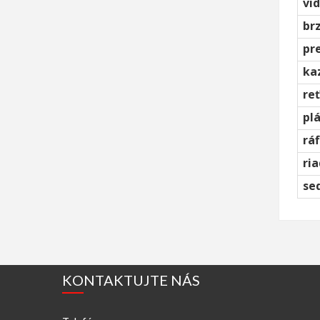
vid
br
pr
ka
re
pl
ráf
ria
se
KONTAKTUJTE NÁS