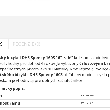
S
RECENZIE (0)
ský bicykel DHS Speedy 1603 16"
s 16" kolesami a odolný
kel vhodný pre deti od 4 rokov. Je vybavený
čeľusťovými br
zpečnostných prvkov ako sú blatníky, kryt reťaze či zvonček
tského bicykla DHS Speedy 1603
obľúbený model bicykla p
eskam je vhodný aj pre úplných začiatočníkov.
hnický popis:
m
Kids ATB, oceľ
ľkosť rámu
200 mm (8")