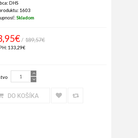
obca:
DHS
produktu: 1603
tupnosť:
Skladom
3,95€
189,57€
PH: 133,29€
tvo
DO KOŠÍKA