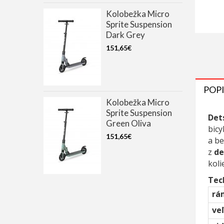
Kolobežka Micro
Sprite Suspension
Dark Grey
151,65€
POPI
Kolobežka Micro
Sprite Suspension
Det
Green Oliva
bicy
151,65€
a be
z
de
koli
Tec
rá
ve