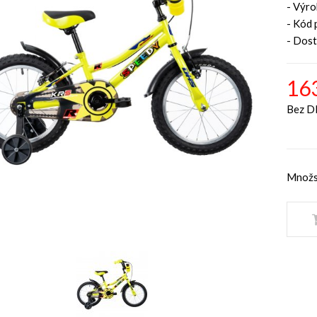
- Výr
- Kód 
- Dos
16
Bez D
Množs