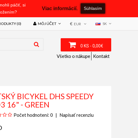
hli páčiť, si
Viac informácií.
Súhlasím
uložením?
€
ODUKTY (0)
MÔJ ÚČET
SK
EUR
0 KS - 0,00€
Všetko o nákupe
Kontakt
SKÝ BICYKEL DHS SPEEDY
3 16" - GREEN
Počet hodnotení: 0
Napísať recenziu
O