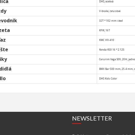
lica
DHS, oceľová
zdy
V-brake, čeľusťové
evodník
32T * 102 mm steel
zeta
KFW, 16T
ťaz
KMC HV-410
ášte
Kenda K50 16 * 2.125
iky
Cerurim Vega S09, 20H, jedno
didlá
BMX Bar 500 mm, 25.4 mm, o
dlo
DHS Kids Color
NEWSLETTER