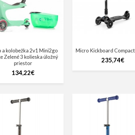
o a kolobežka 2v1 Mini2go
Micro Kickboard Compact
e Zelené 3 kolieska úložný
235,74€
priestor
134,22€