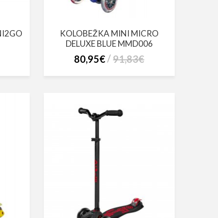
NI2GO
KOLOBEŽKA MINI MICRO
DELUXE BLUE MMD006
80,95€
91,83€