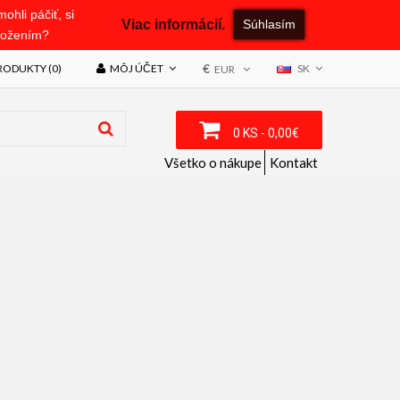
hli páčiť, si
Viac informácií.
Súhlasím
uložením?
€
ODUKTY (0)
MÔJ ÚČET
SK
EUR
0 KS - 0,00€
Všetko o nákupe
Kontakt