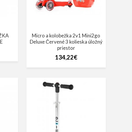
ŽKA
Micro a kolobežka 2v1 Mini2go
E
Deluxe Červené 3 kolieska úložný
priestor
134,22€