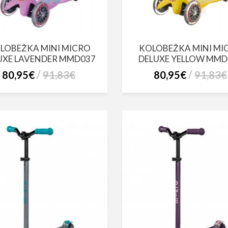
LOBEŽKA MINI MICRO
KOLOBEŽKA MINI MI
UXE LAVENDER MMD037
DELUXE YELLOW MMD
80,95€
91,83€
80,95€
91,83€