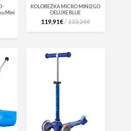
O-
KOLOBEŽKA MICRO MINI2GO
ku Mini
DELUXE BLUE
119,91€
133,24€