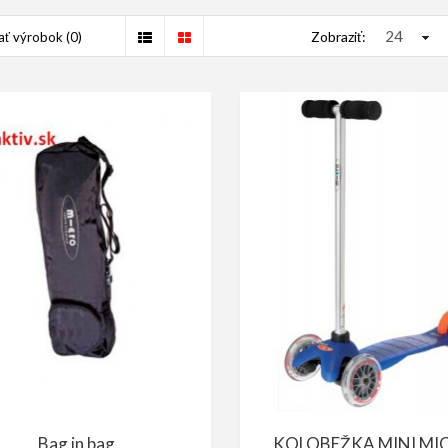
Zobraziť:
ť výrobok (0)
Bag in bag
KOLOBEŽKA MINI MI