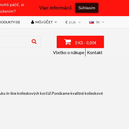
hli páčiť, si
Viac informácií.
Súhlasím
uložením?
€
ODUKTY (0)
MÔJ ÚČET
SK
EUR
0 KS - 0,00€
Všetko o nákupe
Kontakt
nuku in-line kolieskových korčúľ.Ponúkame kvalitné kolieskové