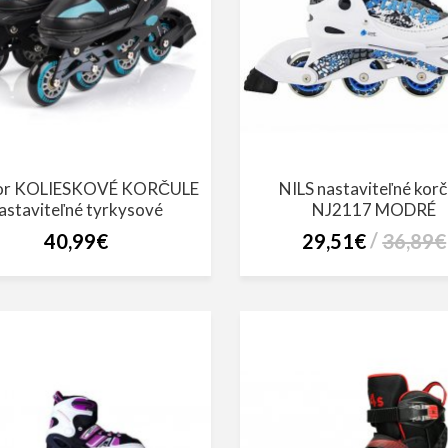
or KOLIESKOVÉ KORČULE
NILS nastaviteľné korč
astaviteľné tyrkysové
NJ2117 MODRÉ
40,99€
29,51€
36,89€