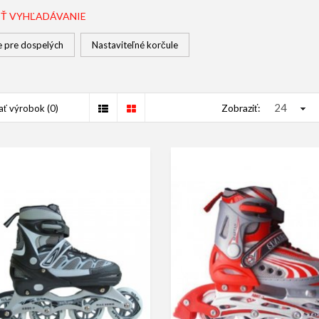
IŤ VYHĽADÁVANIE
e pre dospelých
Nastaviteľné korčule
Zobraziť:
ť výrobok (0)