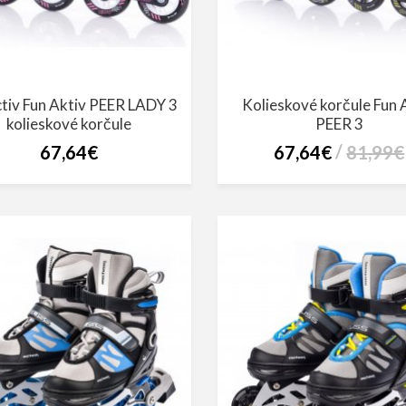
tiv Fun Aktiv PEER LADY 3
Kolieskové korčule Fun 
kolieskové korčule
PEER 3
67,64€
67,64€
81,99€