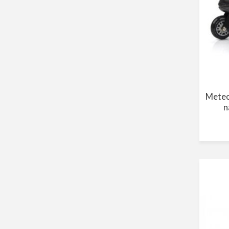
Mete
n