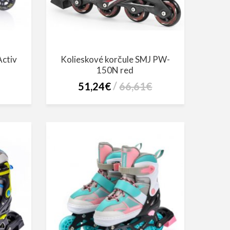
Activ
Kolieskové korčule SMJ PW-
150N red
51,24€
66,61€