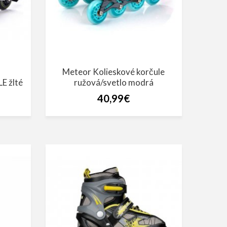
Meteor Kolieskové korčule
 žlté
ružová/svetlo modrá
40,99€