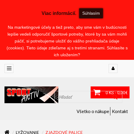
Viac informácií.
Súhlasím
Na marketingové účely a tiež preto, aby sme vám v budúcnosti
lepšie vedeli odporučiť športové potreby, ktoré by sa vám mohli
páčiť, si potrebujeme uložiť do vášho prehliadača údaje
(cookies). Tieto údaje zdieľame aj s tretími stranami. Súhlasíte s
ich uložením?
0 KS - 0,00€
Všetko o nákupe
Kontakt
LYŽOVANIE
ZJAZDOVÉ PALICE