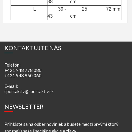
38
cm
L
39 -
25
72 mm
43
cm
KONTAKTUJTE NÁS
Telefón:
+421 948 778 080
+421 948 960 060
E-mail:
sportaktiv@sportaktiv.sk
NEWSLETTER
Prihláste sa na odber noviniek a budete medzi prvými ktorý
spoznajú naše špeciálne akcie a zľavy.