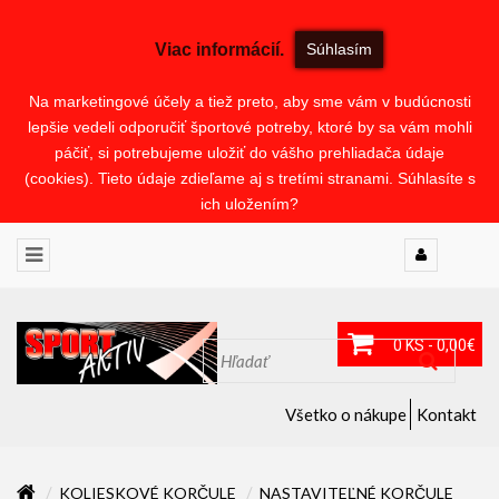
Viac informácií.
Súhlasím
Na marketingové účely a tiež preto, aby sme vám v budúcnosti
lepšie vedeli odporučiť športové potreby, ktoré by sa vám mohli
páčiť, si potrebujeme uložiť do vášho prehliadača údaje
(cookies). Tieto údaje zdieľame aj s tretími stranami. Súhlasíte s
ich uložením?
0 KS - 0,00€
Všetko o nákupe
Kontakt
KOLIESKOVÉ KORČULE
NASTAVITEĽNÉ KORČULE