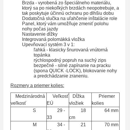
Brzda - vyrobená zo špeciálneho materiálu,
ktorý sa po niekoľkých brzdách neopotrebuje, a
tak poskytuje účinnú ochranu po dlhšiu dobu
Dodatočná slučka na uľahčenie inštalácie role
Panel, ktorý vám umožňuje zmeniť polohu
nohy počas jazdy
Nastavenie dĺžky
Integrovaná polomäkká vložka
Upevňovací systém 3 v 1:
ľahká - klasicky šnurovaná vnútorná
topánka
rýchlospodný popruh na suchý zips
bezpečné - silné zapínanie na pracku
(spona QUICK -LOCK), blokovanie nohy
a predchádzanie zraneniu.
Rozmery a priemer kolies:
Medzinárodná
Veľkosť
Dĺžka
Priemer
veľkosť
EÚ
vložiek
kolies
S
29 -
18
64 mm
33
cm
M
34 -
21
70 mm