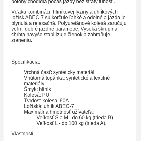
polohy chodidla počas jazdy bez straty tuhosti.
Vďaka kombinácii hliníkovej lyžiny a uhlíkových
ložísk ABEC-7 sú korčule ľahké a odolné a jazda je
plynulá a relaxačná.
Polyuretánové kolesá zaručujú
veľmi dobré jazdné parametre.
Vysoká škrupina
chrbta navyše stabilizuje členok a zabraňuje
zraneniu.
Špecifikácia:
Vrchná časť: syntetický materiál
Vnútorná topánka: syntetické a textilné
materiály
Šmyk: hliník
Kolesá: PU
Tvrdosť kolesa: 80A
Ložiská: uhlík ABEC-7
Maximálna hmotnosť užívateľa:
Veľkosť S a M - do 60 kg (trieda B)
Veľkosť L - do 100 kg (trieda A).
Vlastnosti: