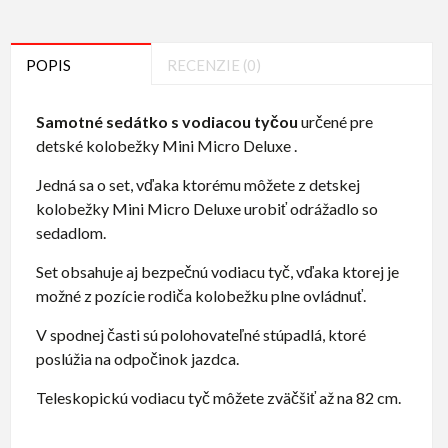
POPIS
RECENZIE (0)
Samotné sedátko s vodiacou tyčou
určené pre
detské kolobežky Mini Micro Deluxe .
Jedná sa o set, vďaka ktorému môžete z detskej
kolobežky Mini Micro Deluxe urobiť odrážadlo so
sedadlom.
Set obsahuje aj bezpečnú vodiacu tyč, vďaka ktorej je
možné z pozície rodiča kolobežku plne ovládnuť.
V spodnej časti sú polohovateľné stúpadlá, ktoré
poslúžia na odpočinok jazdca.
Teleskopickú vodiacu tyč môžete zväčšiť až na 82 cm.