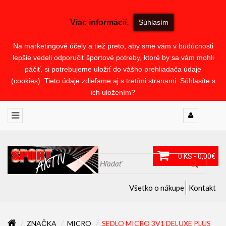
Viac informácií.
Súhlasím
Na marketingové účely a tiež preto, aby sme vám v budúcnosti
lepšie vedeli odporučiť športové potreby, ktoré by sa vám mohli
páčiť, si potrebujeme uložiť do vášho prehliadača údaje
(cookies). Tieto údaje zdieľame aj s tretími stranami. Súhlasíte s
ich uložením?
0 KS - 0,00€
Všetko o nákupe
Kontakt
ZNAČKA
MICRO
SEDLO MICRO 3V1 DELUXE PLUS