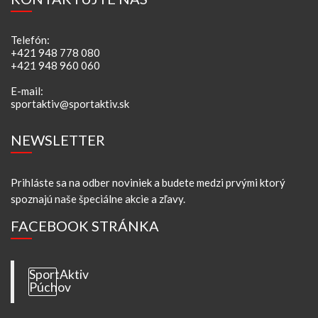
Telefón:
+421 948 778 080
+421 948 960 060
E-mail:
sportaktiv@sportaktiv.sk
NEWSLETTER
Prihláste sa na odber noviniek a budete medzi prvými ktorý
spoznajú naše špeciálne akcie a zľavy.
FACEBOOK STRÁNKA
SportAktiv
Púchov