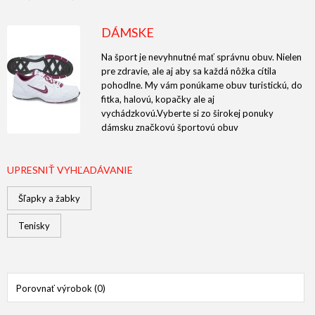
DÁMSKE
Na šport je nevyhnutné mať správnu obuv. Nielen
pre zdravie, ale aj aby sa každá nôžka cítila
pohodlne. My vám ponúkame obuv turistickú, do
fitka, halovú, kopačky ale aj
vychádzkovú.Vyberte si zo širokej ponuky
dámsku značkovú športovú obuv
UPRESNIŤ VYHĽADÁVANIE
Šľapky a žabky
Tenisky
Porovnať výrobok (0)