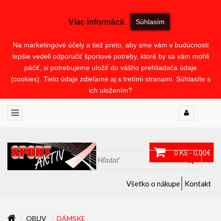
Viac informácií.
Súhlasím
Na marketingové účely a tiež preto, aby sme vám v budúcnosti
lepšie vedeli odporučiť športové potreby, ktoré by sa vám mohli
páčiť, si potrebujeme uložiť do vášho prehliadača údaje
(cookies). Tieto údaje zdieľame aj s tretími stranami. Súhlasíte s
ich uložením?
0 KS - 0,00€
Všetko o nákupe
Kontakt
OBUV
DÁMSKE