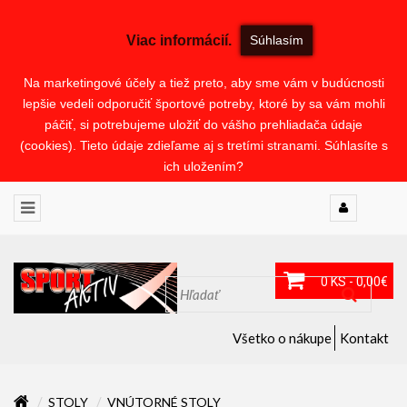
Viac informácií.
Súhlasím
Na marketingové účely a tiež preto, aby sme vám v budúcnosti
lepšie vedeli odporučiť športové potreby, ktoré by sa vám mohli
páčiť, si potrebujeme uložiť do vášho prehliadača údaje
(cookies). Tieto údaje zdieľame aj s tretími stranami. Súhlasíte s
ich uložením?
0 KS - 0,00€
Všetko o nákupe
Kontakt
STOLY
VNÚTORNÉ STOLY