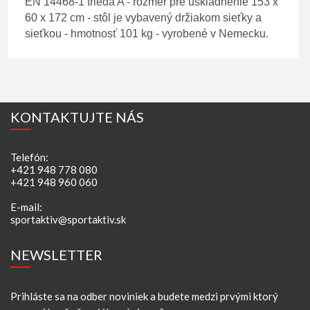
EN 14468-1 trieda A - rozmer pre uskladnenie 153 x
60 x 172 cm - stôl je vybavený držiakom sieťky a
sieťkou - hmotnosť 101 kg - vyrobené v Nemecku.
KONTAKTUJTE NÁS
Telefón:
+421 948 778 080
+421 948 960 060
E-mail:
sportaktiv@sportaktiv.sk
NEWSLETTER
Prihláste sa na odber noviniek a budete medzi prvými ktorý