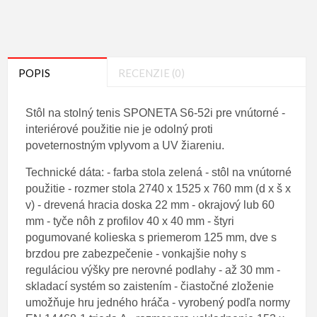
POPIS
RECENZIE (0)
Stôl na stolný tenis SPONETA S6-52i pre vnútorné -
interiérové použitie nie je odolný proti
poveternostným vplyvom a UV žiareniu.
Technické dáta: - farba stola zelená - stôl na vnútorné
použitie - rozmer stola 2740 x 1525 x 760 mm (d x š x
v) - drevená hracia doska 22 mm - okrajový lub 60
mm - tyče nôh z profilov 40 x 40 mm - štyri
pogumované kolieska s priemerom 125 mm, dve s
brzdou pre zabezpečenie - vonkajšie nohy s
reguláciou výšky pre nerovné podlahy - až 30 mm -
skladací systém so zaistením - čiastočné zloženie
umožňuje hru jedného hráča - vyrobený podľa normy