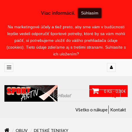
Viac informácií.
Súhlasím
Na marketingové účely a tiež preto, aby sme vám v budúcnosti
lepšie vedeli odporučiť športové potreby, ktoré by sa vám mohli
páčiť, si potrebujeme uložiť do vášho prehliadača údaje
(cookies). Tieto údaje zdieľame aj s tretími stranami. Súhlasíte s
ich uložením?
0 KS - 0,00€
Všetko o nákupe
Kontakt
OBUV
DETSKÉ TENISKY