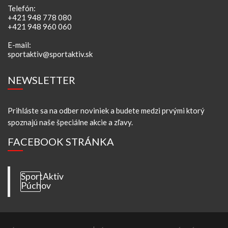
Telefón:
+421 948 778 080
+421 948 960 060
E-mail:
sportaktiv@sportaktiv.sk
NEWSLETTER
Prihláste sa na odber noviniek a budete medzi prvými ktorý
spoznajú naše špeciálne akcie a zľavy.
FACEBOOK STRÁNKA
SportAktiv
Púchov