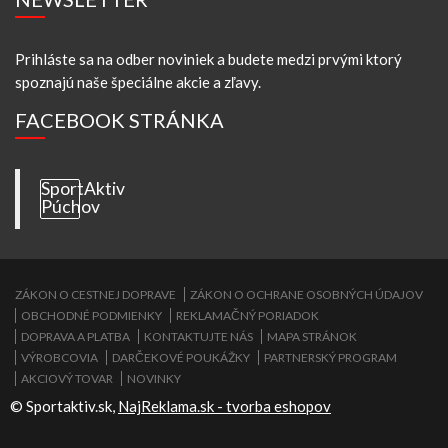
Prihláste sa na odber noviniek a budete medzi prvými ktorý
spoznajú naše špeciálne akcie a zľavy.
FACEBOOK STRÁNKA
SportAktiv
Púchov
ZÁKON O CESTNEJ DOPRAVE
ZÁKON O OCHRANE OSOBNÝCH ÚDAJOV
OBCHODNÉ PODMIENKY
REKLAMAČNÝ PORIADOK
DOPRAVA A PLATBA
KONTAKTUJTE NÁS
MAPA STRÁNOK
VÝROBCOVIA
DARČEKOVÉ POUKÁŽKY
PARTNERSKÝ PROGRAM
AKCIOVÝ TOVAR
NOVINKY
© Sportaktiv.sk,
NajReklama.sk - tvorba eshopov