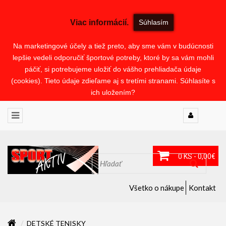
Viac informácií.
Súhlasím
Na marketingové účely a tiež preto, aby sme vám v budúcnosti
lepšie vedeli odporučiť športové potreby, ktoré by sa vám mohli
páčiť, si potrebujeme uložiť do vášho prehliadača údaje
(cookies). Tieto údaje zdieľame aj s tretími stranami. Súhlasíte s
ich uložením?
0 KS - 0,00€
Všetko o nákupe
Kontakt
DETSKÉ TENISKY