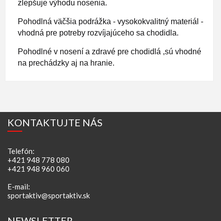
zlepšuje výhodu no
senia.
Pohodlná väčšia podrážka - vysokokvalitný materiál -
vhodná pre potreby rozvíjajúceho sa chodidla.
Pohodlné v nosení a zdravé pre chodidlá ,sú vhodné
na prechádzky aj na hranie.
KONTAKTUJTE NÁS
Telefón:
+421 948 778 080
+421 948 960 060
E-mail:
sportaktiv@sportaktiv.sk
NEWSLETTER