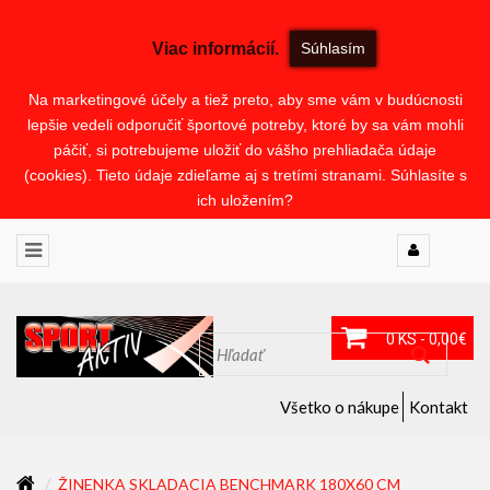
Viac informácií.
Súhlasím
Na marketingové účely a tiež preto, aby sme vám v budúcnosti
lepšie vedeli odporučiť športové potreby, ktoré by sa vám mohli
páčiť, si potrebujeme uložiť do vášho prehliadača údaje
(cookies). Tieto údaje zdieľame aj s tretími stranami. Súhlasíte s
ich uložením?
0 KS - 0,00€
Všetko o nákupe
Kontakt
ŽINENKA SKLADACIA BENCHMARK 180X60 CM