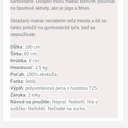
samostatne.
Dospelí môžu matrac BenchK používať
na športové aktivity, ako je jóga a fitnes.
Skladaný matrac nezaberie veľa miesta a dá sa
ľahko položiť na gymnastické tyče, keď sa
nepoužívate.
Dĺžka:
180 cm
Šírka:
60 cm
Hrúbka:
8 cm
Hmotnosť:
2,5 kg
Poťah:
100% ekokoža
Farba:
šedá
Výplň:
polyuretánová pena s hustotou T25
Záruka:
2 roky
Návod na použitie:
Neprať.
Nebieliť.
Nie v
sušičke.
Nežehliť.
Nečistite na sucho.