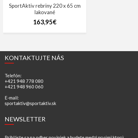
SportAktiv rebriny 220 x 65 cm
lakované
163,95€
KONTAKTUJTE NÁS
Telefón:
+421 948 778 080
+421 948 960 060
E-mail:
sportaktiv@sportaktiv.sk
NEWSLETTER
Prihláste sa na odber noviniek a budete medzi prvými ktorý